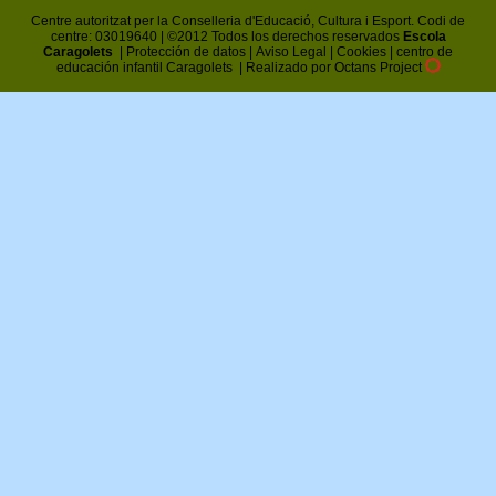
Centre autoritzat per la Conselleria d'Educació, Cultura i Esport. Codi de
centre: 03019640 | ©2012 Todos los derechos reservados
Escola
Caragolets
|
Protección de datos
|
Aviso Legal
|
Cookies
|
centro de
educación infantil Caragolets
|
Realizado por Octans Project