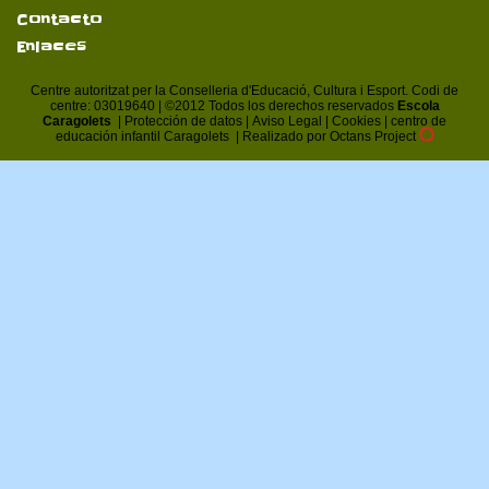
Contacto
Enlaces
Centre autoritzat per la Conselleria d'Educació, Cultura i Esport. Codi de
centre: 03019640 | ©2012 Todos los derechos reservados
Escola
Caragolets
|
Protección de datos
|
Aviso Legal
|
Cookies
|
centro de
educación infantil Caragolets
|
Realizado por Octans Project