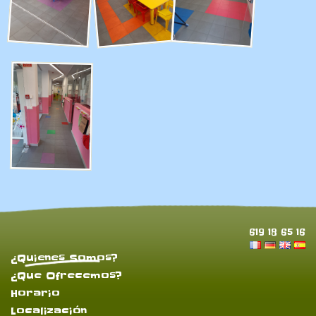
619 18 65 16
¿Quienes Somos?
¿Que Ofrecemos?
Horario
Localización